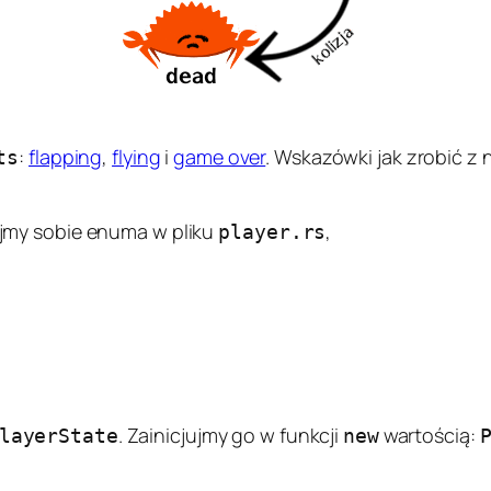
:
flapping
,
flying
i
game over
. Wskazówki jak zrobić z
ts
jmy sobie enuma w pliku
,
player.rs
. Zainicjujmy go w funkcji
wartością:
layerState
new