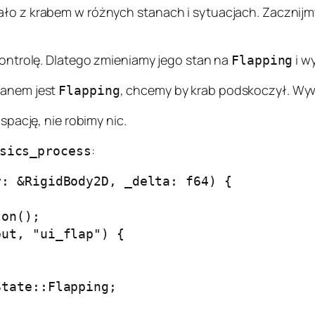
ało z krabem w różnych stanach i sytuacjach. Zacznijmy
 kontrolę. Dlatego zmieniamy jego stan na
i w
Flapping
tanem jest
, chcemy by krab podskoczył. Wy
Flapping
 spację, nie robimy nic.
:
sics_process
: &RigidBody2D, _delta: f64) {

on();

ut, "ui_flap") {



tate::Flapping;
