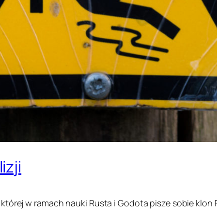
zji
w której w ramach nauki Rusta i Godota pisze sobie klon 