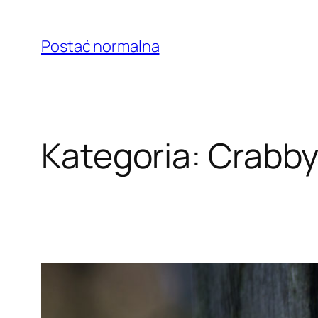
Przejdź
do
Postać normalna
treści
Kategoria:
Crabby