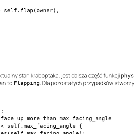
 self.flap(owner),

tualny stan kraboptaka, jest dalsza część funkcji
phy
tan to
. Dla pozostałych przypadków stworz
Flapping
;

face up more than max facing_angle

< self.max_facing_angle {

es(self.max_facing_angle);
