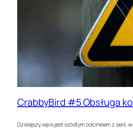
CrabbyBird #5 Obsługa koli
Dzisiejszy wpis jest szóstym odcinkiem z serii, 