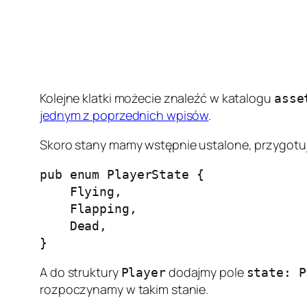
Kolejne klatki możecie znaleźć w katalogu
asse
jednym z poprzednich wpisów
.
Skoro stany mamy wstępnie ustalone, przygotu
pub enum PlayerState {

    Flying,

    Flapping,

    Dead,

}
A do struktury
dodajmy pole
Player
state: P
rozpoczynamy w takim stanie.