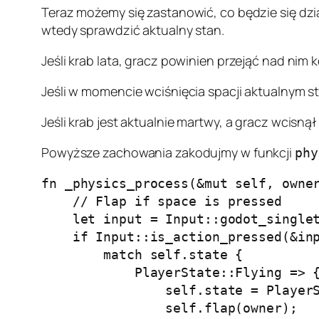
Teraz możemy się zastanowić, co będzie się dzi
wtedy sprawdzić aktualny stan.
Jeśli krab lata, gracz powinien przejąć nad nim
Jeśli w momencie wciśnięcia spacji aktualnym s
Jeśli krab jest aktualnie martwy, a gracz wcisnął
Powyższe zachowania zakodujmy w funkcji
phy
fn _physics_process(&mut self, owner
    // Flap if space is pressed

    let input = Input::godot_singlet
    if Input::is_action_pressed(&inp
        match self.state {

            PlayerState::Flying => {
                self.state = PlayerS
                self.flap(owner);
