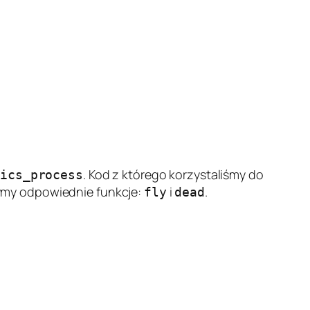
. Kod z którego korzystaliśmy do
sics_process
ymy odpowiednie funkcje:
i
.
fly
dead