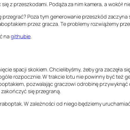
ć się z przeszkodami. Podąża za nim kamera, a wokół nie
a się przegrać? Poza tym generowanie przeszkód zaczyna 
aboptakiem przez gracza. Te problemy rozwiążemy przez 
źć na
githubie
.
ęcie spacji skokiem. Chcielibyśmy, żeby gra zaczęła si
 ogóle rozpocznie. W trakcie lotu nie powinny być te
raboptakiem, pozwalając graczowi odrobinę przywyknąć 
a zakończyć się przegraną.
kraboptak. W zależności od niego będziemy uruchamia