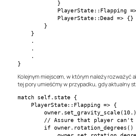
            }

            PlayerState::Flapping =>
            PlayerState::Dead => {}

        }

    }

    .

    .

    .

}
Kolejnym miejscem, w którym należy rozważyć ak
tej pory umieśćmy w przypadku, gdy aktualny s
match self.state {

    PlayerState::Flapping => {

        owner.set_gravity_scale(10.)
        // Assure that player can't 
        if owner.rotation_degrees() 
            owner.set_rotation_degre